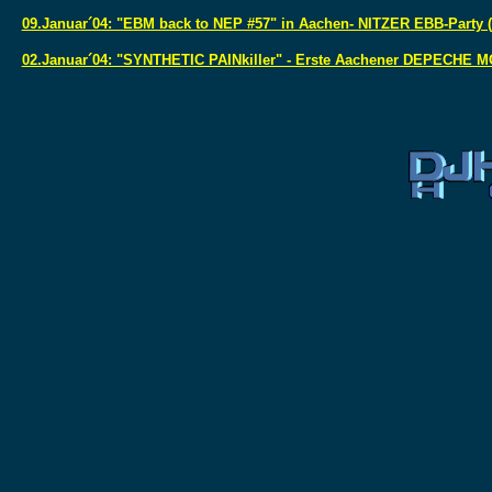
09.Januar´04: "EBM back to NEP #57" in Aachen- NITZER EBB-Party (
02.Januar´04: "SYNTHETIC PAINkiller" - Erste Aachener DEPECHE MO