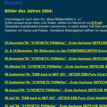
Bilder des Jahres 2004:
Chronologisch nach oben hin, ältere Bilderstaffeln s. u.!
Sollte jemand einen toten Link finden, erbitte ich Nachricht via
E-Post
!
Temporäre Ausfallzeiten können vorkommen, in solch einem Fall bitte ein
Getestet mit Opera und Firefox. Interaktive Bildergalerien (öffnen im neue
03.Dezember´04: "SYNTHETIC PAINkiller" - Erste Aachener DEPECHE 
11. & 14.November ´04: Bilderserie zu den FIXMER/MCCARTHY-Konzert
05.November´04: "SYNTHETIC PAINkiller" - Erste Aachener DEPECHE 
01.Oktober´04: "SYNTHETIC PAINkiller" - Erste Aachener DEPECHE MO
09.September´04: "EBM back to NEP #65" - NITZER EBB-Party (Club N
03.September´04: "SYNTHETIC PAINkiller" - Erste Aachener DEPECHE
06.August´04: "SYNTHETIC PAINkiller" - Erste Aachener DEPECHE MO
09.Juli´04: "EBM back to NEP #63" - NITZER EBB-Party (Club Nightli
02.Juli´04: "SYNTHETIC PAINkiller" - Erste Aachener DEPECHE MODE-