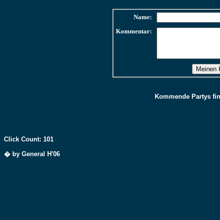
Name:
Kommentar:
Kommende Partys find
Click Count: 101
� by General H'06