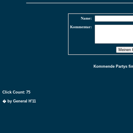
Name:
Kommentar:
Kommende Partys find
Click Count: 75
� by General H'11