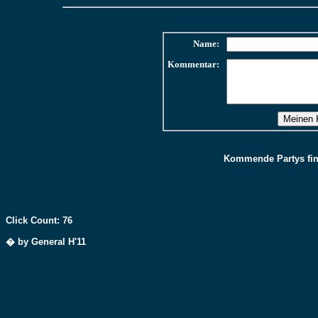
Name:
Kommentar:
Kommende Partys find
Click Count: 76
� by General H'11